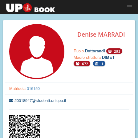
Denise MARRADI
Ruolo
Dottorandi
293
Macro struttura
DIMET
672
1
Matricola
016150
20018947@studenti.uniupo.it