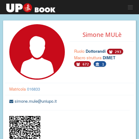
Simone MULè
Ruolo
Dottorandi
293
Macro struttura
DIMET
672
1
Matricola
016833
simone.mule@uniupo.it