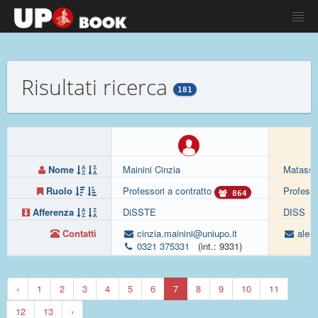
Risultati ricerca
181
Nome
Mainini Cinzia
Matassa
Ruolo
Professori a contratto
Professo
864
Afferenza
DiSSTE
DISS
Contatti
cinzia.mainini@uniupo.it
aless
0321 375331
(int.: 9331)
‹
1
2
3
4
5
6
7
8
9
10
11
12
13
›