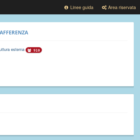
Linee guida
Area riservata
AFFERENZA
uttura esterna
910