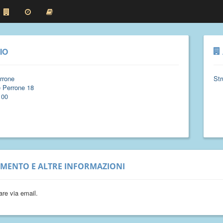
IO
rrone
Str
e Perrone 18
100
IMENTO E ALTRE INFORMAZIONI
re via email.