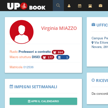
UFFIC
Virginia MIAZZO
Campus Pe
Via Ettor
Novara, 28
Ruolo
Professori a contratto
864
Macro struttura
DISEI
177
1
Matricola
012536
RICEV
IMPEGNI SETTIMANALI
Da concorda
APRI IL CALENDARIO