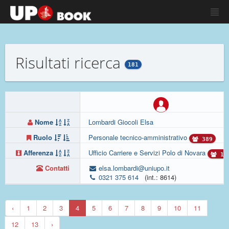
Risultati ricerca
181
Nome
Lombardi Giocoli Elsa
Ruolo
Personale tecnico-amministrativo
389
Afferenza
Ufficio Carriere e Servizi Polo di Novara
12
Contatti
elsa.lombardi@uniupo.it
0321 375 614
(int.: 8614)
‹
1
2
3
4
5
6
7
8
9
10
11
12
13
›