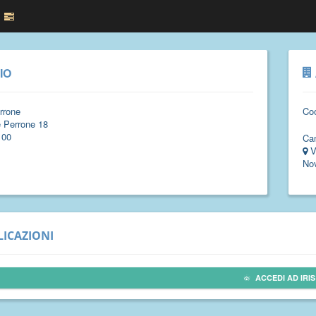
IO
rrone
Coo
e Perrone 18
100
Ca
V
No
ICAZIONI
ACCEDI AD IRIS