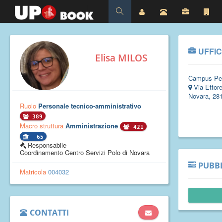
UFFIC
Elisa MILOS
Campus Pe
Via Ettor
Novara, 28
Ruolo
Personale tecnico-amministrativo
389
Macro struttura
Amministrazione
421
65
Responsabile
Coordinamento Centro Servizi Polo di Novara
PUBBL
Matricola
004032
CONTATTI