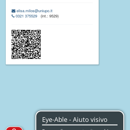
elisa.milos@uniupo.it
0321 375529
(int.: 9529)