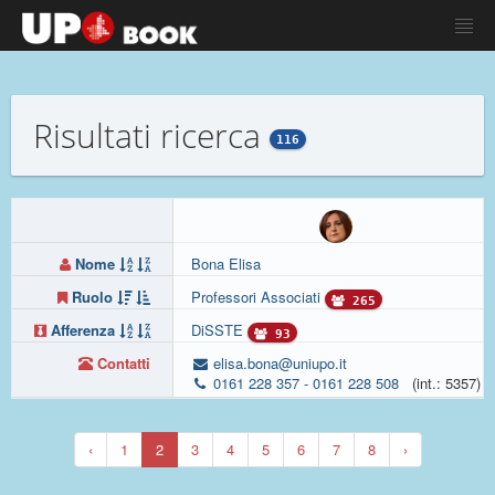
Risultati ricerca
116
Nome
Bona Elisa
Ruolo
Professori Associati
265
Afferenza
DiSSTE
93
Contatti
elisa.bona@uniupo.it
0161 228 357 - 0161 228 508
(int.: 5357)
‹
1
2
3
4
5
6
7
8
›