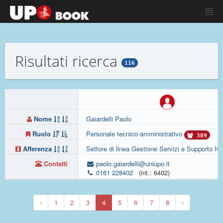
Risultati ricerca
116
Nome
Gaiardelli Paolo
Ruolo
Personale tecnico-amministrativo
389
Afferenza
Settore di linea Gestione Servizi e Supporto IC
Contatti
paolo.gaiardelli@uniupo.it
0161 228402
(int.: 6402)
‹
1
2
3
4
5
6
7
8
›