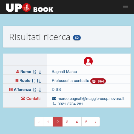
Risultati ricerca
62
Nome
Bagnati Marco
Ruolo
Professori a contratto
864
Afferenza
DISS
Contatti
marco.bagnati@maggioreosp.novara.it
0321 3734 281
‹
1
2
3
4
5
›