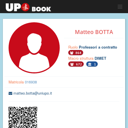
Matteo BOTTA
Ruolo
Professori a contratto
864
Macro struttura
DIMET
672
1
Matricola
016938
matteo.botta@uniupo.it