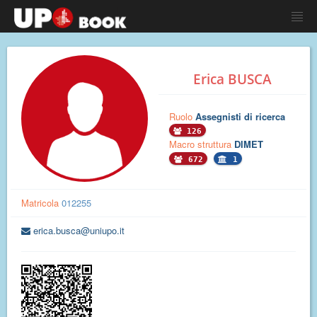
Erica BUSCA
Ruolo
Assegnisti di ricerca
126
Macro struttura
DIMET
672
1
Matricola
012255
erica.busca@uniupo.it