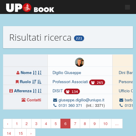
Risultati ricerca
221
Nome
Digilio Giuseppe
Dini Barb
Ruolo
Professori Associati
Personale
265
Afferenza
DISIT
Ufficio Ca
134
Contatti
giuseppe.digilio@uniupo.it
barbar
0131 360 371
(int.: 3371)
0131 
‹
1
2
3
4
5
6
7
8
9
10
...
14
15
›