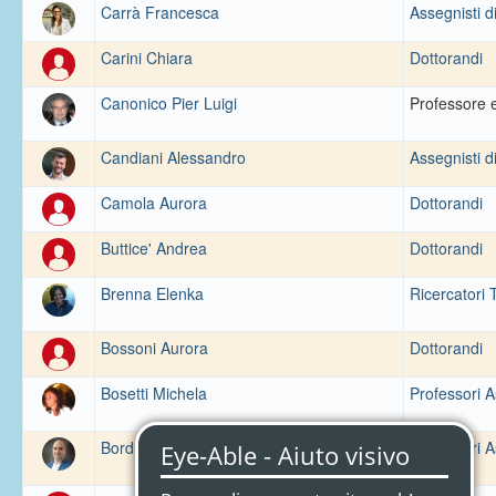
Carrà Francesca
Assegnisti di
Carini Chiara
Dottorandi
Canonico Pier Luigi
Professore 
Candiani Alessandro
Assegnisti di
Camola Aurora
Dottorandi
Buttice' Andrea
Dottorandi
Brenna Elenka
Ricercatori 
Bossoni Aurora
Dottorandi
Bosetti Michela
Professori A
Bordiga Matteo
Professori A