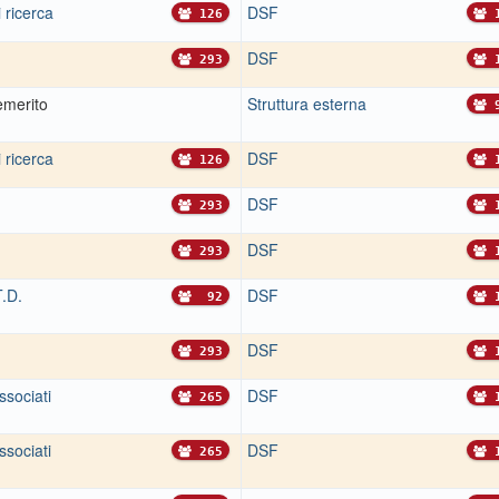
 ricerca
DSF
126
1
DSF
293
1
emerito
Struttura esterna
9
 ricerca
DSF
126
1
DSF
293
1
DSF
293
1
T.D.
DSF
92
1
DSF
293
1
ssociati
DSF
265
1
ssociati
DSF
265
1