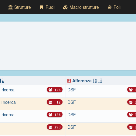
Strutture
Ruoli
Macro strutture
Poli
Afferenza
 ricerca
DSF
126
1
di ricerca
DSF
12
1
 ricerca
DSF
126
1
DSF
293
1