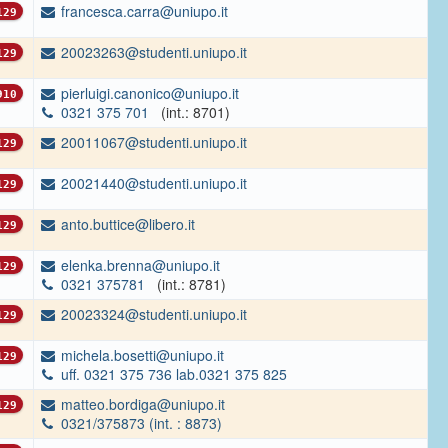
francesca.carra@uniupo.it
29
20023263@studenti.uniupo.it
29
pierluigi.canonico@uniupo.it
10
0321 375 701
(int.: 8701)
20011067@studenti.uniupo.it
29
20021440@studenti.uniupo.it
29
anto.buttice@libero.it
29
elenka.brenna@uniupo.it
29
0321 375781
(int.: 8781)
20023324@studenti.uniupo.it
29
michela.bosetti@uniupo.it
29
uff. 0321 375 736 lab.0321 375 825
matteo.bordiga@uniupo.it
29
0321/375873 (int. : 8873)