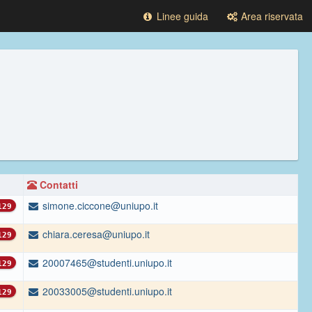
Linee guida
Area riservata
Contatti
simone.ciccone@uniupo.it
29
chiara.ceresa@uniupo.it
29
20007465@studenti.uniupo.it
29
20033005@studenti.uniupo.it
29