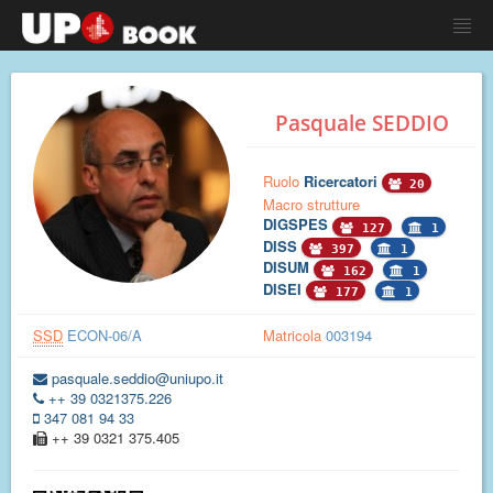
Pasquale SEDDIO
Ruolo
Ricercatori
20
Macro strutture
DIGSPES
127
1
DISS
397
1
DISUM
162
1
DISEI
177
1
SSD
ECON-06/A
Matricola
003194
pasquale.seddio@uniupo.it
++ 39 0321375.226
347 081 94 33
++ 39 0321 375.405