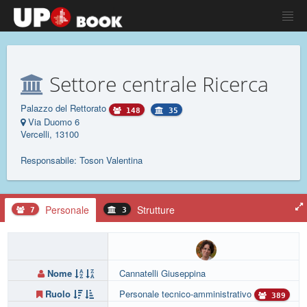
Settore centrale Ricerca
Palazzo del Rettorato
148
35
Via Duomo 6
Vercelli, 13100
Responsabile: Toson Valentina
Personale
Strutture
7
3
Nome
Cannatelli Giuseppina
Ruolo
Personale tecnico-amministrativo
389