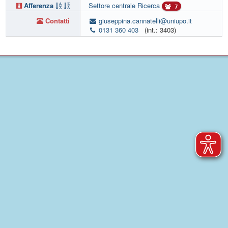
Afferenza
Settore centrale Ricerca
7
Contatti
giuseppina.cannatelli@uniupo.it
0131 360 403
(int.: 3403)