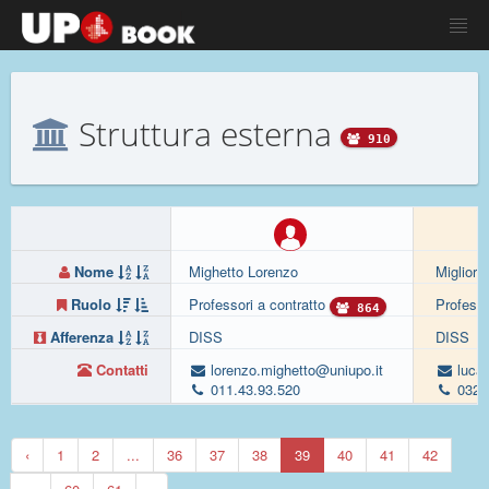
Struttura esterna
910
Nome
Mighetto Lorenzo
Migliori
Ruolo
Professori a contratto
Professo
864
Afferenza
DISS
DISS
Contatti
lorenzo.mighetto@uniupo.it
luca.
011.43.93.520
0321
‹
1
2
...
36
37
38
39
40
41
42