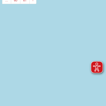
...
60
61
›