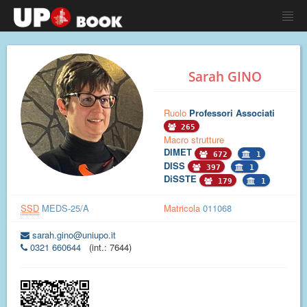
Sarah GINO
Ruolo
Professori Associati
265
Macro strutture
DIMET
672
1
DISS
397
1
DiSSTE
179
1
SSD
MEDS-25/A
Matricola
011068
sarah.gino@uniupo.it
0321 660644
(int.: 7644)