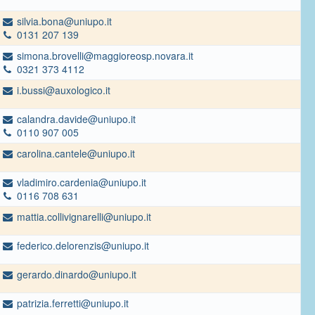
silvia.bona@uniupo.it
0131 207 139
simona.brovelli@maggioreosp.novara.it
0321 373 4112
i.bussi@auxologico.it
calandra.davide@uniupo.it
0110 907 005
carolina.cantele@uniupo.it
vladimiro.cardenia@uniupo.it
0116 708 631
mattia.collivignarelli@uniupo.it
federico.delorenzis@uniupo.it
gerardo.dinardo@uniupo.it
patrizia.ferretti@uniupo.it