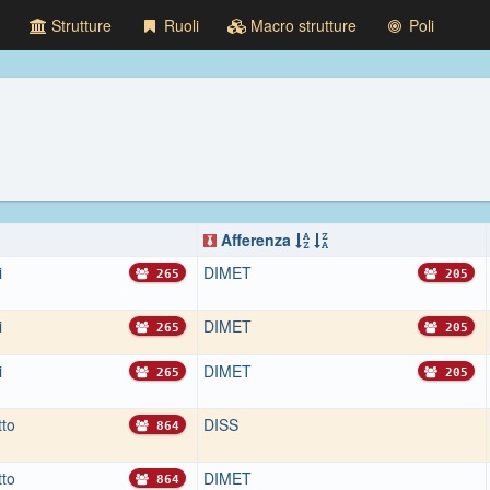
Strutture
Ruoli
Macro strutture
Poli
Afferenza
i
DIMET
265
205
i
DIMET
265
205
i
DIMET
265
205
tto
DISS
864
tto
DIMET
864