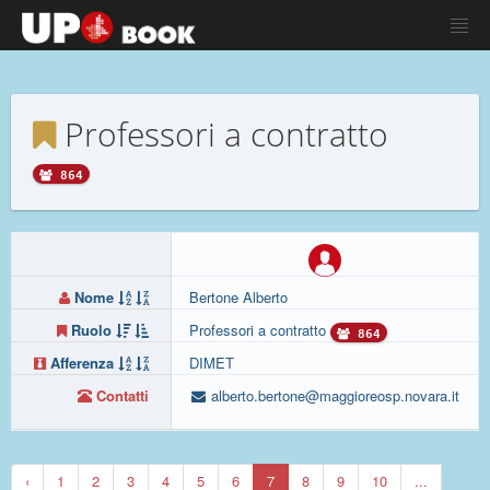
Professori a contratto
864
Nome
Bertone Alberto
Ruolo
Professori a contratto
864
Afferenza
DIMET
Contatti
alberto.bertone@maggioreosp.novara.it
‹
1
2
3
4
5
6
7
8
9
10
...