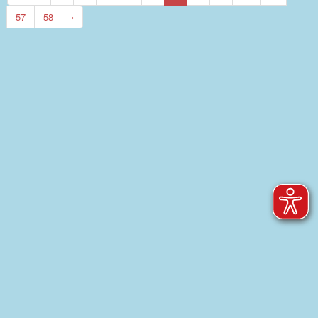
57
58
›