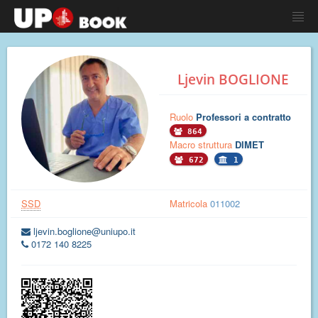
Ljevin BOGLIONE
Ruolo
Professori a contratto
864
Macro struttura
DIMET
672
1
SSD
Matricola
011002
ljevin.boglione@uniupo.it
0172 140 8225