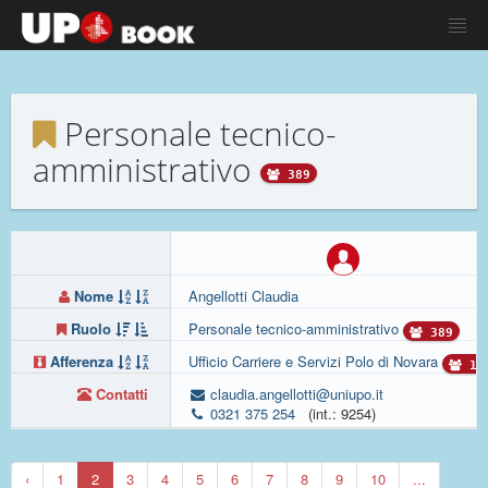
Personale tecnico-
amministrativo
389
Nome
Angellotti Claudia
Ruolo
Personale tecnico-amministrativo
389
Afferenza
Ufficio Carriere e Servizi Polo di Novara
12
Contatti
claudia.angellotti@uniupo.it
0321 375 254
(int.: 9254)
‹
1
2
3
4
5
6
7
8
9
10
...