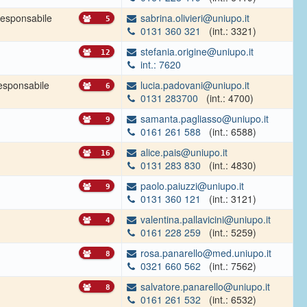
esponsabile
sabrina.olivieri@uniupo.it
5
0131 360 321
(int.: 3321)
stefania.origine@uniupo.it
12
int.: 7620
esponsabile
lucia.padovani@uniupo.it
6
0131 283700
(int.: 4700)
samanta.pagliasso@uniupo.it
9
0161 261 588
(int.: 6588)
alice.pais@uniupo.it
16
0131 283 830
(int.: 4830)
paolo.paiuzzi@uniupo.it
9
0131 360 121
(int.: 3121)
valentina.pallavicini@uniupo.it
4
0161 228 259
(int.: 5259)
rosa.panarello@med.uniupo.it
8
0321 660 562
(int.: 7562)
salvatore.panarello@uniupo.it
8
0161 261 532
(int.: 6532)