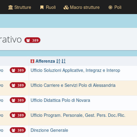
Strutture
Ruoli
Macro strutture
Poli
rativo
389
Afferenza
vo
Ufficio Soluzioni Applicative, Integraz e Interop
389
vo
Ufficio Carriere e Servizi Polo di Alessandria
389
vo
Ufficio Didattica Polo di Novara
389
vo
Ufficio Program. Personale, Gest. Pers. Doc./Ric.
389
vo
Direzione Generale
389