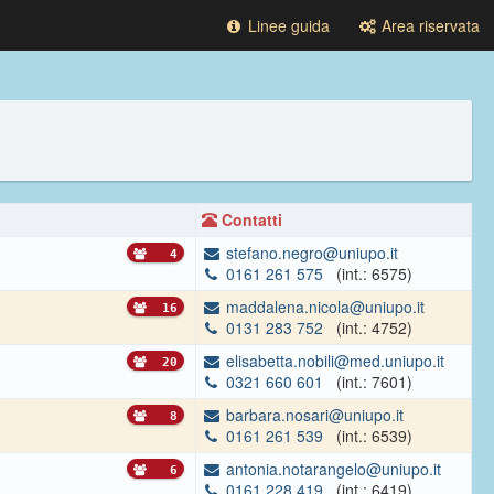
Linee guida
Area riservata
Contatti
stefano.negro@uniupo.it
4
0161 261 575
(int.: 6575)
maddalena.nicola@uniupo.it
16
0131 283 752
(int.: 4752)
elisabetta.nobili@med.uniupo.it
20
0321 660 601
(int.: 7601)
barbara.nosari@uniupo.it
8
0161 261 539
(int.: 6539)
antonia.notarangelo@uniupo.it
6
0161 228 419
(int.: 6419)