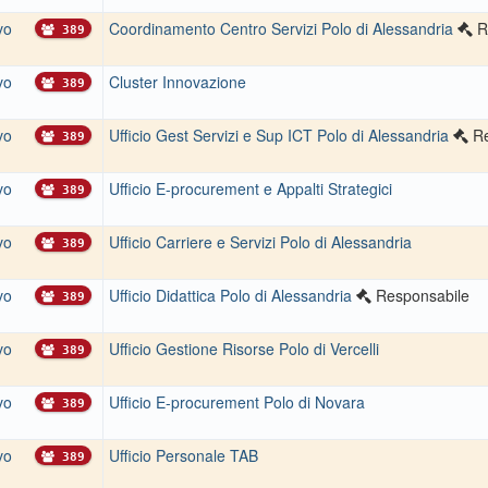
vo
Coordinamento Centro Servizi Polo di Alessandria
R
389
vo
Cluster Innovazione
389
vo
Ufficio Gest Servizi e Sup ICT Polo di Alessandria
R
389
vo
Ufficio E-procurement e Appalti Strategici
389
vo
Ufficio Carriere e Servizi Polo di Alessandria
389
vo
Ufficio Didattica Polo di Alessandria
Responsabile
389
vo
Ufficio Gestione Risorse Polo di Vercelli
389
vo
Ufficio E-procurement Polo di Novara
389
vo
Ufficio Personale TAB
389