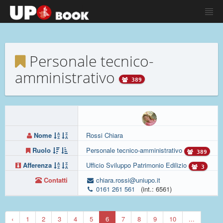
Personale tecnico-
amministrativo
389
Nome
Rossi Chiara
Ruolo
Personale tecnico-amministrativo
389
Afferenza
Ufficio Sviluppo Patrimonio Edilizio
3
Contatti
chiara.rossi@uniupo.it
0161 261 561
(int.: 6561)
‹
1
2
3
4
5
6
7
8
9
10
...