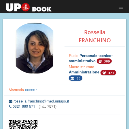
Rossella
FRANCHINO
Ruolo
Personale tecnico-
amministrativo
389
Macro struttura
Amministrazione
421
65
Matricola
003887
rossella.franchino@med.uniupo.it
0321 660 571
(int.: 7571)