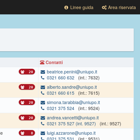
Linee guida
Area riservata
Contatti
beatrice.penini@uniupo.it
20
0321 660 632
(int.: 7632)
alberto.sandre@uniupo.it
20
0321 660 615
(int.: 7615)
simona.tarabbia@uniupo.it
20
0321 375 524
(int.: 9524)
andrea.vancetti@uniupo.it
20
0321 375 527 (int. 9527)
(int.: 9527)
le
luigi.azzarone@uniupo.it
8
0321 375 531
(int.: 9531)