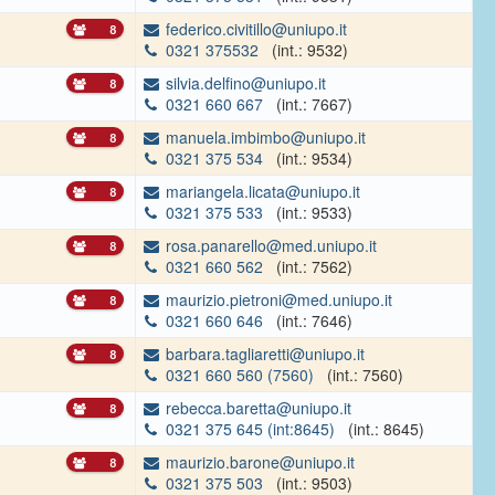
federico.civitillo@uniupo.it
8
0321 375532
(int.: 9532)
silvia.delfino@uniupo.it
8
0321 660 667
(int.: 7667)
manuela.imbimbo@uniupo.it
8
0321 375 534
(int.: 9534)
mariangela.licata@uniupo.it
8
0321 375 533
(int.: 9533)
rosa.panarello@med.uniupo.it
8
0321 660 562
(int.: 7562)
maurizio.pietroni@med.uniupo.it
8
0321 660 646
(int.: 7646)
barbara.tagliaretti@uniupo.it
8
0321 660 560 (7560)
(int.: 7560)
rebecca.baretta@uniupo.it
8
0321 375 645 (int:8645)
(int.: 8645)
maurizio.barone@uniupo.it
8
0321 375 503
(int.: 9503)