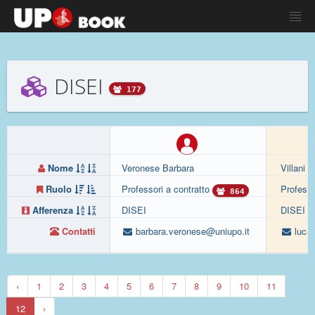
DISEI
177
Nome
Veronese Barbara
Villani 
Ruolo
Professori a contratto
Professo
864
Afferenza
DISEI
DISEI
Contatti
barbara.veronese@uniupo.it
luca.
‹
1
2
3
4
5
6
7
8
9
10
11
12
›