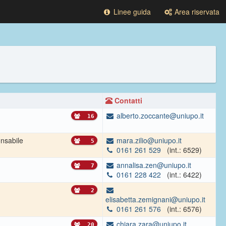
Linee guida
Area riservata
Contatti
alberto.zoccante@uniupo.it
16
nsabile
mara.zilio@uniupo.it
5
0161 261 529
(int.: 6529)
annalisa.zen@uniupo.it
7
0161 228 422
(int.: 6422)
2
elisabetta.zemignani@uniupo.it
0161 261 576
(int.: 6576)
chiara.zara@uniupo.it
20