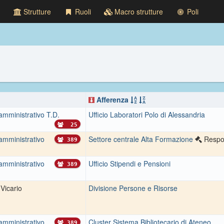
Strutture
Ruoli
Macro strutture
Poli
Afferenza
amministrativo T.D.
Ufficio Laboratori Polo di Alessandria
25
amministrativo
Settore centrale Alta Formazione
Respo
389
amministrativo
Ufficio Stipendi e Pensioni
389
Vicario
Divisione Persone e Risorse
amministrativo
Cluster Sistema Bibliotecario di Ateneo
389