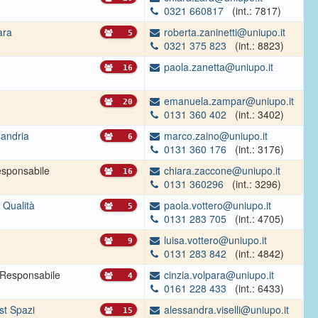
0321 660817
(int.: 7817)
ara
roberta.zaninetti@uniupo.it
5
0321 375 823
(int.: 8823)
paola.zanetta@uniupo.it
16
emanuela.zampar@uniupo.it
20
0131 360 402
(int.: 3402)
sandria
marco.zaino@uniupo.it
6
0131 360 176
(int.: 3176)
sponsabile
chiara.zaccone@uniupo.it
16
0131 360296
(int.: 3296)
 Qualità
paola.vottero@uniupo.it
5
0131 283 705
(int.: 4705)
luisa.vottero@uniupo.it
9
0131 283 842
(int.: 4842)
Responsabile
cinzia.volpara@uniupo.it
4
0161 228 433
(int.: 6433)
st Spazi
alessandra.viselli@uniupo.it
15