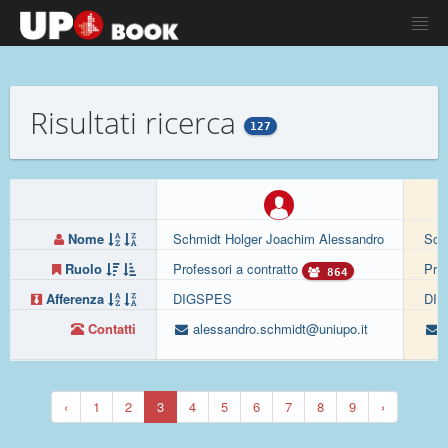
Risultati ricerca
127
Nome
Schmidt Holger Joachim Alessandro
Sci
Ruolo
Professori a contratto
Prof
864
Afferenza
DIGSPES
DI
Contatti
alessandro.schmidt@uniupo.it
i
‹
1
2
3
4
5
6
7
8
9
›