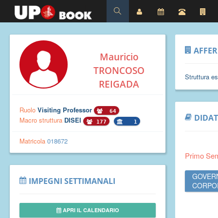
AFFE
Mauricio
TRONCOSO
Struttura e
REIGADA
Ruolo
Visiting Professor
64
DIDAT
Macro struttura
DISEI
177
1
Matricola
018672
Primo Se
GOVERN
IMPEGNI SETTIMANALI
CORPO
APRI IL CALENDARIO