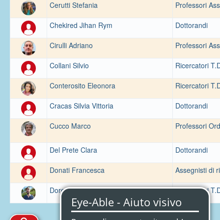
Cerutti Stefania
Professori Ass
Chekired Jihan Rym
Dottorandi
Cirulli Adriano
Professori Ass
Collani Silvio
Ricercatori T.
Conterosito Eleonora
Ricercatori T.
Cracas Silvia Vittoria
Dottorandi
Cucco Marco
Professori Ord
Del Prete Clara
Dottorandi
Donati Francesca
Assegnisti di r
Doretto Alberto
Ricercatori T.