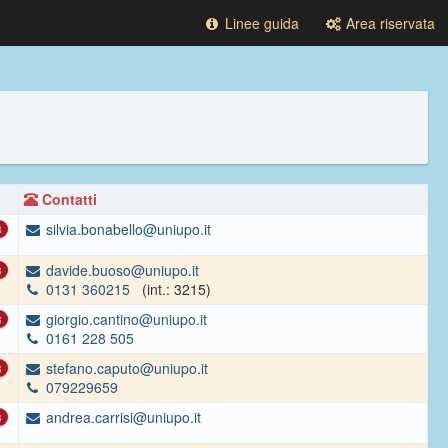
Linee guida
Area riservata
Contatti
silvia.bonabello@uniupo.it
3
davide.buoso@uniupo.it
3
0131 360215
(int.: 3215)
giorgio.cantino@uniupo.it
3
0161 228 505
stefano.caputo@uniupo.it
3
079229659
andrea.carrisi@uniupo.it
3