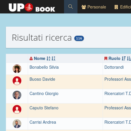
Personale
Edifici
Risultati ricerca
116
Nome
Ruolo
Bonabello Silvia
Dottorandi
Buoso Davide
Professori Ass
Cantino Giorgio
Ricercatori T.
Caputo Stefano
Professori Ass
Carrisi Andrea
Ricercatori T.