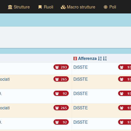
Strutture
Ruoli
Macro strutture
Poli
Afferenza
DiSSTE
293
9
ociati
DiSSTE
265
9
D.
DiSSTE
92
9
ociati
DiSSTE
265
9
D.
DiSSTE
92
9