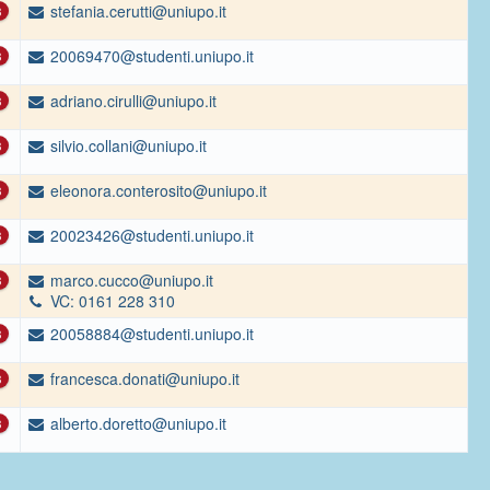
stefania.cerutti@uniupo.it
3
20069470@studenti.uniupo.it
3
adriano.cirulli@uniupo.it
3
silvio.collani@uniupo.it
3
eleonora.conterosito@uniupo.it
3
20023426@studenti.uniupo.it
3
marco.cucco@uniupo.it
3
VC: 0161 228 310
20058884@studenti.uniupo.it
3
francesca.donati@uniupo.it
3
alberto.doretto@uniupo.it
3