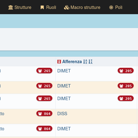
Strutture
Ruoli
Macro strutture
Poli
Afferenza
i
DIMET
265
205
i
DIMET
265
205
i
DIMET
265
205
tto
DISS
864
tto
DIMET
864