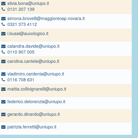
silvia.bona@uniupo.it
0131 207 139
simona.brovelli@maggioreosp.novara.it
0321 373 4112
i.bussi@auxologico.it
calandra.davide@uniupo.it
0110 907 005
carolina.cantele@uniupo.it
vladimiro.cardenia@uniupo.it
0116 708 631
mattia.collivignarelli@uniupo.it
federico.delorenzis@uniupo.it
gerardo.dinardo@uniupo.it
patrizia.ferretti@uniupo.it