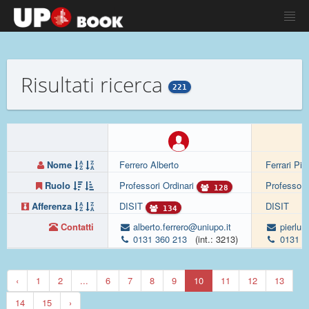
Risultati ricerca
221
Nome
Ferrero Alberto
Ferrari Pie
Ruolo
Professori Ordinari
Professori
128
Afferenza
DISIT
DISIT
134
Contatti
alberto.ferrero@uniupo.it
pierluig
0131 360 213
(int.: 3213)
0131 3
‹
1
2
...
6
7
8
9
10
11
12
13
14
15
›