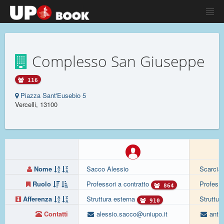
Complesso San Giuseppe
116
Piazza Sant'Eusebio 5
Vercelli, 13100
Nome
Sacco Alessio
Scarcia
Ruolo
Professori a contratto
Professo
864
Afferenza
Struttura esterna
Struttur
910
Contatti
alessio.sacco@uniupo.it
anton