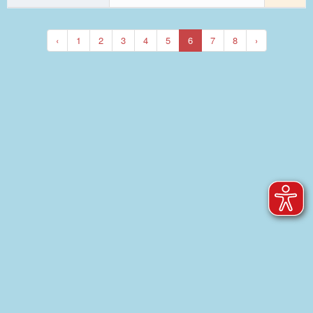
‹
1
2
3
4
5
6
7
8
›