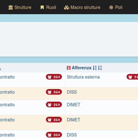
Strutture
Ruoli
Macro strutture
Poli
Afferenza
ontratto
Struttura esterna
864
91
ontratto
DISS
864
ontratto
DIMET
864
ontratto
DIMET
864
ontratto
DISS
864