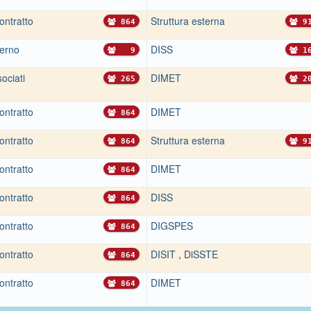
ontratto
Struttura esterna
864
91
terno
DISS
9
16
ociati
DIMET
265
20
ontratto
DIMET
864
ontratto
Struttura esterna
864
91
ontratto
DIMET
864
ontratto
DISS
864
ontratto
DIGSPES
864
ontratto
DISIT
,
DiSSTE
864
ontratto
DIMET
864