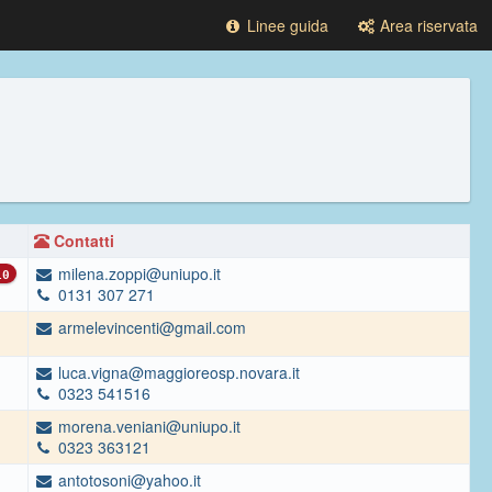
Linee guida
Area riservata
Contatti
milena.zoppi@uniupo.it
0
0131 307 271
armelevincenti@gmail.com
luca.vigna@maggioreosp.novara.it
0323 541516
morena.veniani@uniupo.it
0323 363121
antotosoni@yahoo.it