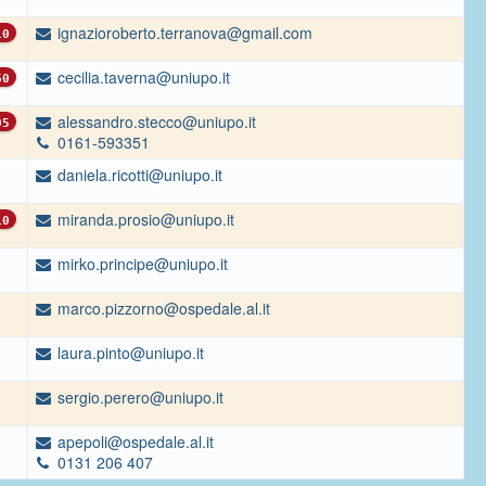
ignazioroberto.terranova@gmail.com
0
cecilia.taverna@uniupo.it
0
alessandro.stecco@uniupo.it
5
0161-593351
daniela.ricotti@uniupo.it
miranda.prosio@uniupo.it
0
mirko.principe@uniupo.it
marco.pizzorno@ospedale.al.it
laura.pinto@uniupo.it
sergio.perero@uniupo.it
apepoli@ospedale.al.it
0131 206 407