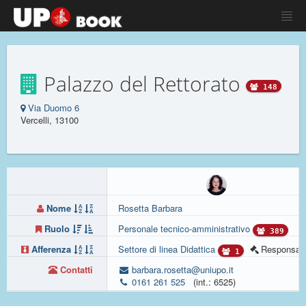
Palazzo del Rettorato
148
Via Duomo 6
Vercelli, 13100
Nome
Rosetta Barbara
Ruolo
Personale tecnico-amministrativo
389
Afferenza
Settore di linea Didattica
Responsabi
1
Contatti
barbara.rosetta@uniupo.it
0161 261 525
(int.: 6525)