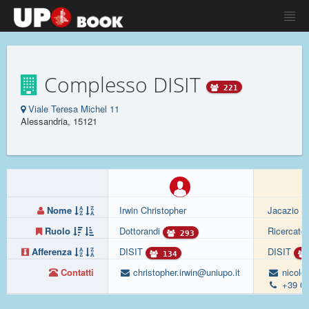
Complesso DISIT
221
Viale Teresa Michel 11
Alessandria, 15121
Nome
Irwin Christopher
Jacazio Ni
Ruolo
Dottorandi
Ricercator
293
Afferenza
DISIT
DISIT
134
Contatti
christopher.irwin@uniupo.it
nicolo.
+39 01