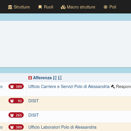
Strutture
Ruoli
Macro strutture
Poli
Afferenza
vo
Ufficio Carriere e Servizi Polo di Alessandria
Respons
389
DISIT
92
DISIT
265
vo
Ufficio Laboratori Polo di Alessandria
389