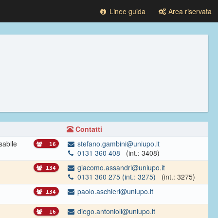
Linee guida
Area riservata
Contatti
abile
stefano.gambini@uniupo.it
16
0131 360 408
(int.: 3408)
giacomo.assandri@uniupo.it
134
0131 360 275 (int.: 3275)
(int.: 3275)
paolo.aschieri@uniupo.it
134
diego.antonioli@uniupo.it
16