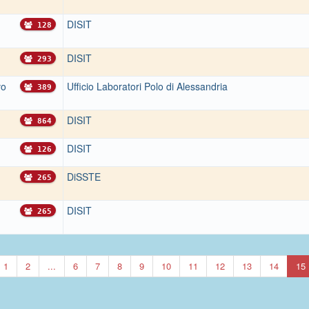
DISIT
128
DISIT
293
vo
Ufficio Laboratori Polo di Alessandria
389
DISIT
864
DISIT
126
DiSSTE
265
DISIT
265
1
2
...
6
7
8
9
10
11
12
13
14
15