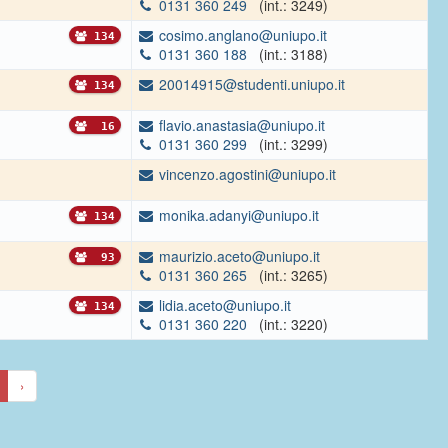
0131 360 249
(int.: 3249)
cosimo.anglano@uniupo.it
134
0131 360 188
(int.: 3188)
20014915@studenti.uniupo.it
134
flavio.anastasia@uniupo.it
16
0131 360 299
(int.: 3299)
vincenzo.agostini@uniupo.it
monika.adanyi@uniupo.it
134
maurizio.aceto@uniupo.it
93
0131 360 265
(int.: 3265)
lidia.aceto@uniupo.it
134
0131 360 220
(int.: 3220)
›