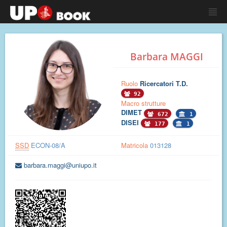
Barbara MAGGI
Ruolo
Ricercatori T.D.
92
Macro strutture
DIMET
672
1
DISEI
177
1
SSD
ECON-08/A
Matricola
013128
barbara.maggi@uniupo.it