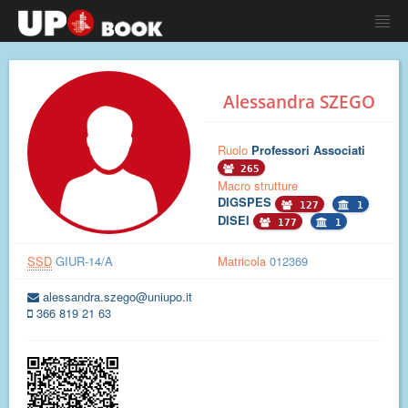
Alessandra SZEGO
Ruolo
Professori Associati
265
Macro strutture
DIGSPES
127
1
DISEI
177
1
SSD
GIUR-14/A
Matricola
012369
alessandra.szego@uniupo.it
366 819 21 63