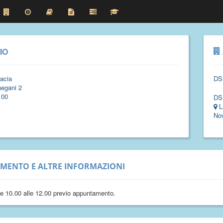
IO
acia
DS
egani 2
100
DS
L
No
IMENTO E ALTRE INFORMAZIONI
le 10.00 alle 12.00 previo appuntamento.