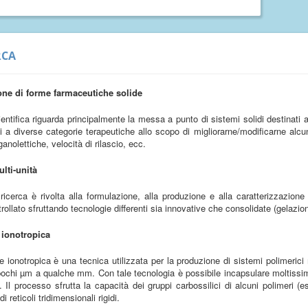
RCA
ne di forme farmaceutiche solide
scientifica riguarda principalmente la messa a punto di sistemi solidi destinat
i a diverse categorie terapeutiche allo scopo di migliorarne/modificarne alcun
ganolettiche, velocità di rilascio, ecc.
lti-unità
i ricerca è rivolta alla formulazione, alla produzione e alla caratterizzazione
trollato sfruttando tecnologie differenti sia innovative che consolidate (gelazion
 ionotropica
e ionotropica è una tecnica utilizzata per la produzione di sistemi polimerici
pochi µm a qualche mm. Con tale tecnologia è possibile incapsulare moltissimi ma
. Il processo sfrutta la capacità dei gruppi carbossilici di alcuni polimeri (
i reticoli tridimensionali rigidi.