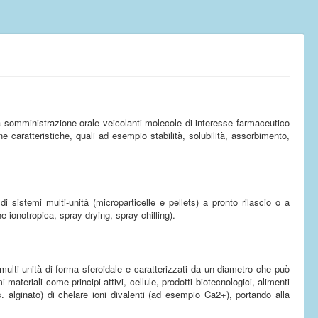
i a somministrazione orale veicolanti molecole di interesse farmaceutico
e caratteristiche, quali ad esempio stabilità, solubilità, assorbimento,
 di sistemi multi-unità (microparticelle e pellets) a pronto rilascio o a
e ionotropica, spray drying, spray chilling).
 multi-unità di forma sferoidale e caratterizzati da un diametro che può
teriali come principi attivi, cellule, prodotti biotecnologici, alimenti
es. alginato) di chelare ioni divalenti (ad esempio Ca2+), portando alla