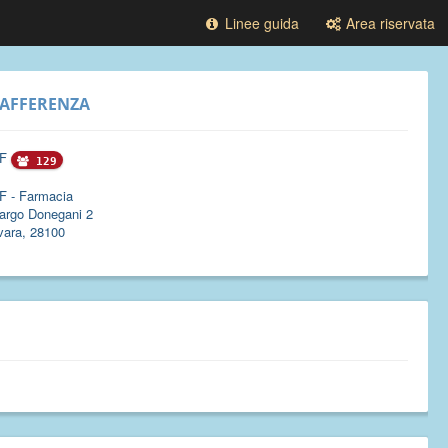
Linee guida
Area riservata
AFFERENZA
F
129
F - Farmacia
argo Donegani 2
vara, 28100