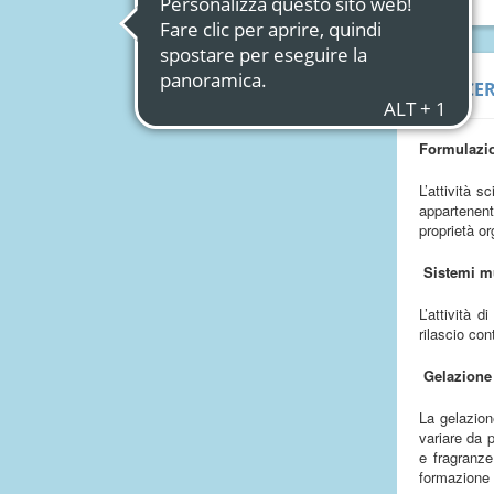
RICE
Formulazio
L’attività 
appartenent
proprietà or
Sistemi mu
L’attività d
rilascio con
Gelazione
La gelazion
variare da 
e fragranze
formazione d