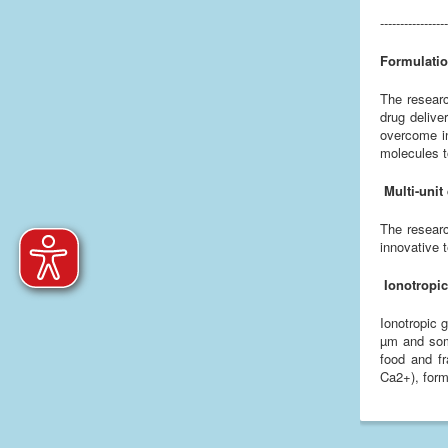
-----------------
Formulatio
The researc
drug delive
overcome int
molecules t
Multi-uni
The researc
innovative t
Ionotropic
Ionotropic 
µm and some
food and fr
Ca2+), form