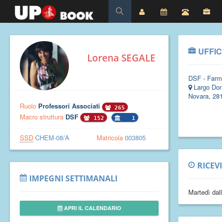
UFFIC
Lorena SEGALE
DSF - Farm
Largo Don
Novara, 28
Ruolo
Professori Associati
265
Macro struttura
DSF
152
1
SSD
CHEM-08/A
Matricola
003805
RICEV
IMPEGNI SETTIMANALI
Martedì dal
APRI IL CALENDARIO