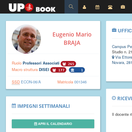
UFFIC
Eugenio Mario
BRAJA
Campus Pe
Studio n. 21
Via Ettor
Novara, 28
Ruolo
Professori Associati
265
Macro struttura
DISEI
177
1
SSD
ECON-06/A
Matricola
001346
RICEV
IMPEGNI SETTIMANALI
Il docente 
APRI IL CALENDARIO