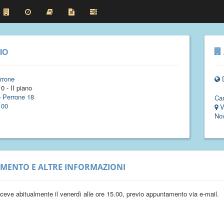
IO
rrone
0 - II piano
e Perrone 18
Ca
100
V
No
IMENTO E ALTRE INFORMAZIONI
riceve abitualmente il venerdì alle ore 15.00, previo appuntamento via e-mail.