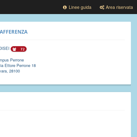
Linee guida
Area riservata
AFFERENZA
DISEI
72
mpus Perrone
ia Ettore Perrone 18
vara, 28100