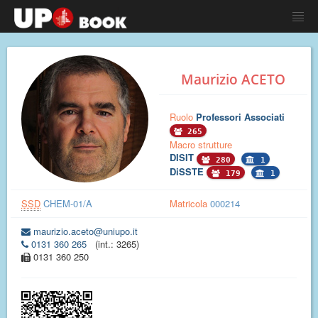
Maurizio ACETO
Ruolo
Professori Associati
265
Macro strutture
DISIT
280
1
DiSSTE
179
1
SSD
CHEM-01/A
Matricola
000214
maurizio.aceto@uniupo.it
0131 360 265
(int.: 3265)
0131 360 250