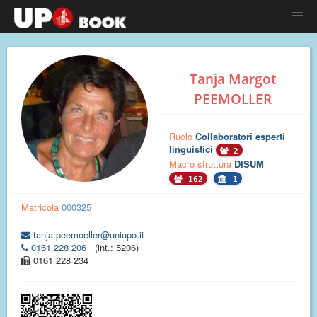
Tanja Margot
PEEMOLLER
Ruolo
Collaboratori esperti
linguistici
2
Macro struttura
DISUM
162
1
Matricola
000325
tanja.peemoeller@uniupo.it
0161 228 206
(int.: 5206)
0161 228 234