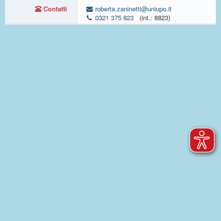
Contatti
roberta.zaninetti@uniupo.it
0321 375 823
(int.: 8823)