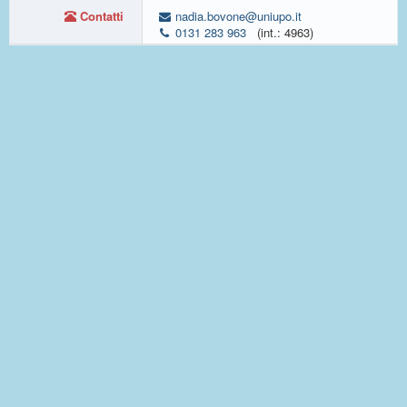
Contatti
nadia.bovone@uniupo.it
0131 283 963
(int.: 4963)