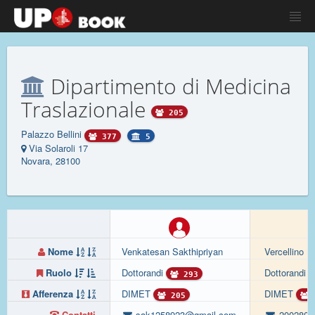
Dipartimento di Medicina
Traslazionale
205
Palazzo Bellini
377
5
Via Solaroli 17
Novara, 28100
Nome
Venkatesan Sakthipriyan
Vercellino N
Ruolo
Dottorandi
Dottorandi
293
Afferenza
DIMET
DIMET
205
Contatti
sak1258923@gmail.com
20028027