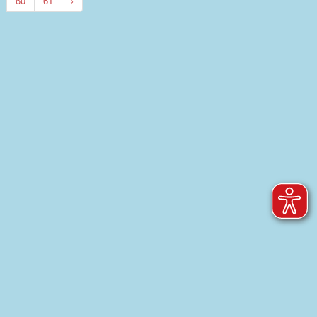
60
61
›