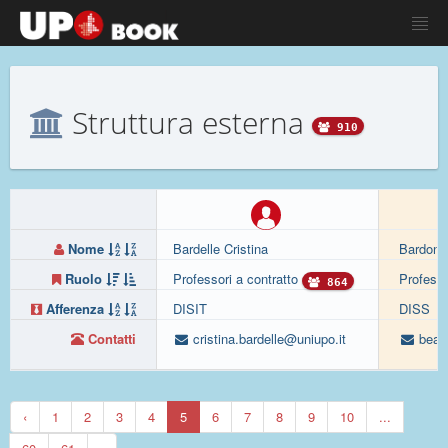
Struttura esterna
910
Nome
Bardelle Cristina
Bardone
Ruolo
Professori a contratto
Professo
864
Afferenza
DISIT
DISS
Contatti
cristina.bardelle@uniupo.it
beat
‹
1
2
3
4
5
6
7
8
9
10
...