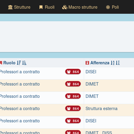
Strutture
Ruoli
Macro strutture
Poli
Ruolo
Afferenza
Professori a contratto
DISEI
864
Professori a contratto
DIMET
864
Professori a contratto
DIMET
864
Professori a contratto
Struttura esterna
864
Professori a contratto
DISEI
864
Professori a contratto
DIMET
,
DISS
864