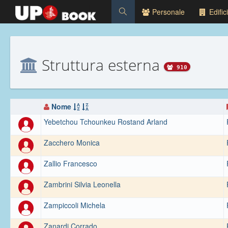
Personale
Edifici
Struttura esterna
910
Nome
Yebetchou Tchounkeu Rostand Arland
Zacchero Monica
Zallio Francesco
Zambrini Silvia Leonella
Zampiccoli Michela
Zanardi Corrado