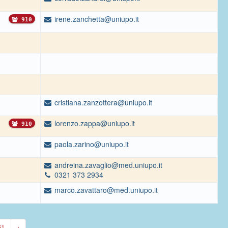
irene.zanchetta@uniupo.it
910
cristiana.zanzottera@uniupo.it
lorenzo.zappa@uniupo.it
910
paola.zarino@uniupo.it
andreina.zavaglio@med.uniupo.it
0321 373 2934
marco.zavattaro@med.uniupo.it
61
›