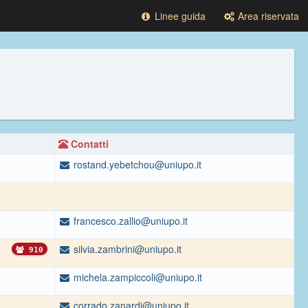
Linee guida
Area riservata
Contatti
rostand.yebetchou@uniupo.it
francesco.zallio@uniupo.it
silvia.zambrini@uniupo.it
910
michela.zampiccoli@uniupo.it
corrado.zanardi@uniupo.it