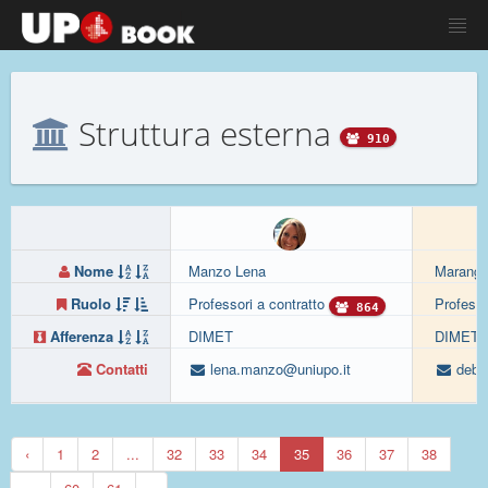
Struttura esterna
910
Nome
Manzo Lena
Marango
Ruolo
Professori a contratto
Professo
864
Afferenza
DIMET
DIMET
Contatti
lena.manzo@uniupo.it
debor
‹
1
2
...
32
33
34
35
36
37
38