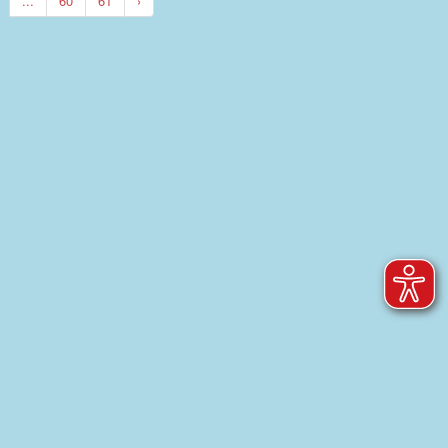
...
60
61
›