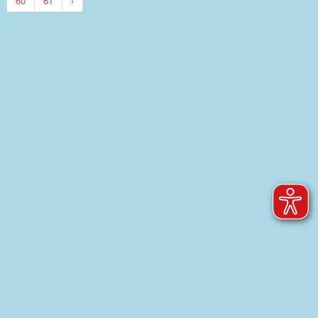
60
61
›