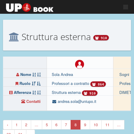
Struttura esterna
910
Nome
Sola Andrea
Sogni Fi
Ruolo
Professori a contratto
Professo
864
Afferenza
Struttura esterna
DIMET
910
Contatti
andrea.sola@uniupo.it
‹
1
2
...
5
6
7
8
9
10
11
...